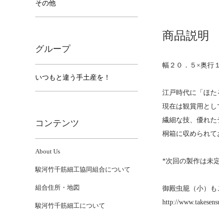
その他
商品説明
グループ
幅２０．５×奥行
いつもと違う手土産を！
江戸時代に「ほた
現在は観賞用とし
繊細な技、優れた
コンテンツ
桐箱に収められて
About Us
*次回の製作は未
駿河竹千筋細工協同組合について
組合住所・地図
御殿虫籠（小）も
http://www.takesens
駿河竹千筋細工について