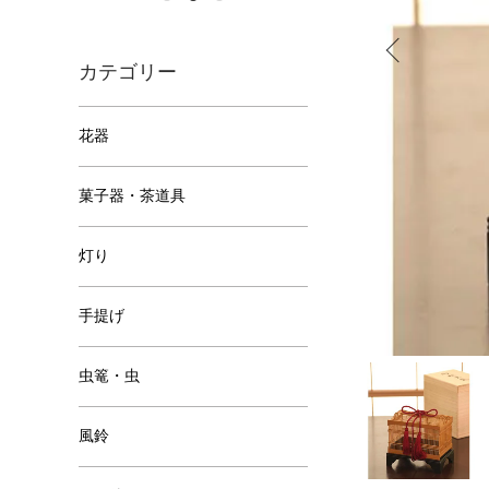
カテゴリー
花器
菓子器・茶道具
灯り
手提げ
虫篭・虫
風鈴