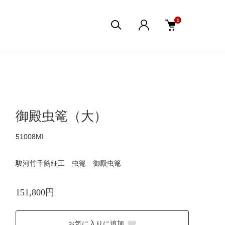
0
御殿虫篭（大）
51008MI
駿河竹千筋細工 虫篭 御殿虫篭
151,800円
お気に入りに追加