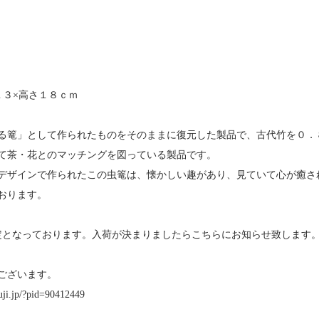
１３×高さ１８ｃｍ
る篭」として作られたものをそのままに復元した製品で、古代竹を０．
て茶・花とのマッチングを図っている製品です。
デザインで作られたこの虫篭は、懐かしい趣があり、見ていて心が癒さ
おります。
定となっております。入荷が決まりましたらこちらにお知らせ致します
ございます。
uji.jp/?pid=90412449