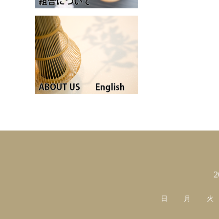
カレンダー
日
月
火