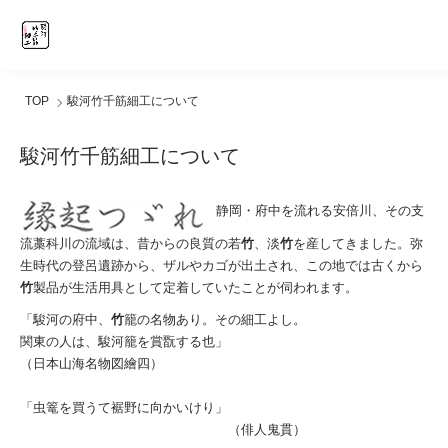
TOP
駿河竹千筋細工について
駿河竹千筋細工について
静岡・府中を流れる安倍川、その支
流藁科川の流域は、昔からの良質の若
竹
、淡
竹
を産してきました。弥
生時代の登呂遺跡から、ザルやカゴが出土され、この地では古くから
竹
製品が生活用具として定着していたことが伺われます。
「駿河の府中、
竹
籠の名物あり。その細工よし。
関東の人は、駿河籠を賞翫する也」
（日本山海名物図繪四）
「虫篭を買うて裾野に向かいけり」
（俳人鬼貫）