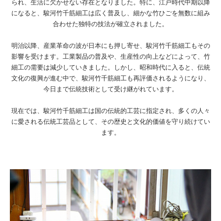
られ、生活に欠かせない存在となりました。特に、江戸時代中期以降
になると、駿河竹千筋細工は広く普及し、細かな竹ひごを無数に組み
合わせた独特の技法が確立されました。
明治以降、産業革命の波が日本にも押し寄せ、駿河竹千筋細工もその
影響を受けます。工業製品の普及や、生産性の向上などによって、竹
細工の需要は減少していきました。しかし、昭和時代に入ると、伝統
文化の復興が進む中で、駿河竹千筋細工も再評価されるようになり、
今日まで伝統技術として受け継がれています。
現在では、駿河竹千筋細工は国の伝統的工芸に指定され、多くの人々
に愛される伝統工芸品として、その歴史と文化的価値を守り続けてい
ます。