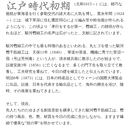
（元和1615～）には、精巧な
籠枕が東海道を行く参勤交代の諸大名に人気を博し、寛永年間（1624
～）には、城下草深に住む鷹匠同心により編み笠や鈴虫籠が作られる
ようになり、この頃より「孝行をするが第一、
竹
細工」の雑俳が作ら
れるほど、駿河
竹
細工の名声は広がったと、文献に記されています。
駿河
竹
細工の中でも最も特徴のあるといわれる、丸ヒゴを使った駿河
竹
千筋細工は、天保11年（1840）、華道や茶道、機織に秀でた菅沼一
我（号は芳州庵）という人が、清水猪兵衛に教示したのが始まりで、
以後安政3年（1856）に亡くなるまで、多くの門下生を取り立てて教
養し、工夫研究を重ねて、今日の礎を確立したと伝えられています。
明治6年（1873）には、日本の特産品としてウィーンの国際大博覧会
に出品。以後、日本を代表する輸出品として、海外の脚光を浴び、随
時、その発展を重ねてきました。
そして、現在。
先人たちのたゆまざる創造意欲を継承してきた駿河
竹
千筋細工は、
竹
の持つ風合、色、艶、材質を今日の完成に生かしながら、ますます繊
細で優美な”技の華”を咲かせています。