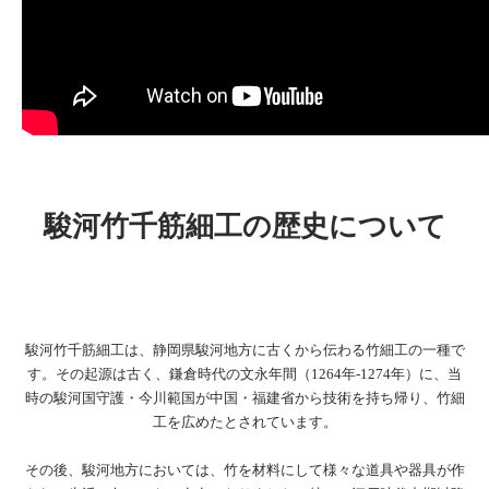
駿河竹千筋細工の歴史について
駿河竹千筋細工は、静岡県駿河地方に古くから伝わる竹細工の一種で
す。その起源は古く、鎌倉時代の文永年間（1264年-1274年）に、当
時の駿河国守護・今川範国が中国・福建省から技術を持ち帰り、竹細
工を広めたとされています。
その後、駿河地方においては、竹を材料にして様々な道具や器具が作