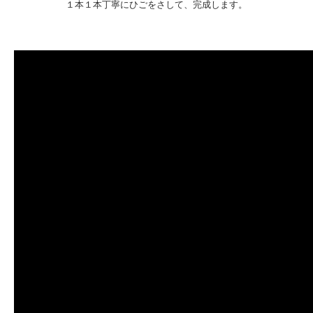
１本１本丁寧にひごをさして、完成します。