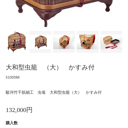
大和型虫籠 （大） かすみ付
51005MI
駿河竹千筋細工 虫篭 大和型虫籠（大） かすみ付
132,000円
購入数