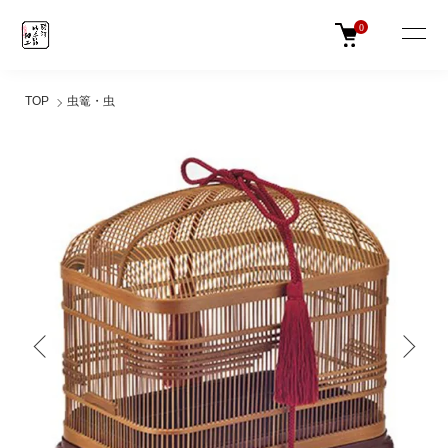
0
TOP
虫篭・虫