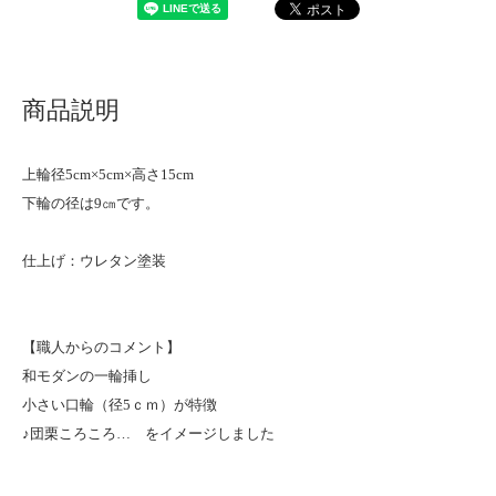
商品説明
上輪径5cm×5cm×高さ15cm
下輪の径は9㎝です。
仕上げ：ウレタン塗装
【職人からのコメント】
和モダンの一輪挿し
小さい口輪（径5ｃｍ）が特徴
♪団栗ころころ… をイメージしました