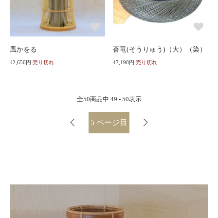
風かをる
蒼竜(そうりゅう)（大）（染）
12,650円
売り切れ
47,190円
売り切れ
全
50
商品中
49 - 50
表示
5
ページ目